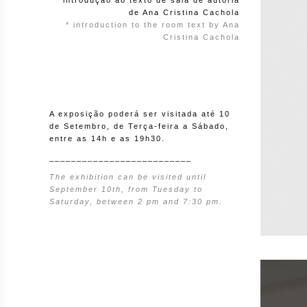
* introdução ao texto de sala de autoria
de Ana Cristina Cachola
* introduction to the room text by Ana
Cristina Cachola
A exposição poderá ser visitada até 10
de Setembro, de Terça-feira a Sábado,
entre as 14h e as 19h30.
__________________________
The exhibition can be visited until
September 10th, from Tuesday to
Saturday, between 2 pm and 7:30 pm.