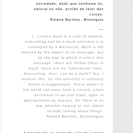
sociedade, dado que nenhuma lei,
natural ou não, proíbe de falar das
coisas
.
Roland Barthes, Mitologias
__
[…] since myth is a type of speech,
everything can be a myth provided it is
conveyed by a discourse. Myth is not
defined by the object of its message, but
by the
way in which it utters this
message: there are formal limits to
myth, there are no
‘substantial’ ones.
Everything, then, can be a myth? Yes, I
believe this, for the
universe is infinitely
fertile in suggestions. Every object in
the world can pass from
a closed, silent
existence to an oral state, open to
appropriation by society, for there
is no
law, whether natural or not, which
forbids talking about things.
Roland Barthes, Mythologies